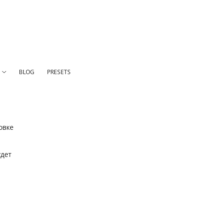
N
BLOG
PRESETS
овке
удет