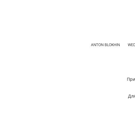
ANTON BLOKHIN
WED
При
Для